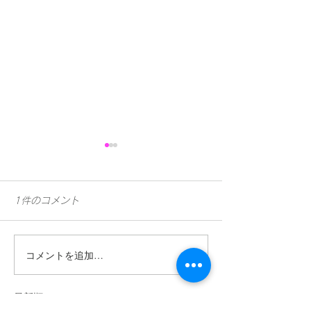
1件のコメント
コメントを追加…
【台北】「EMI NODA
Shibuya Street L
Live Tour "film" in
GMO渋谷エン
最新順