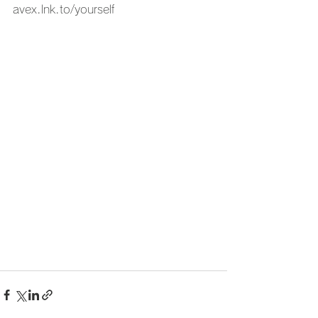
avex.lnk.to/yourself