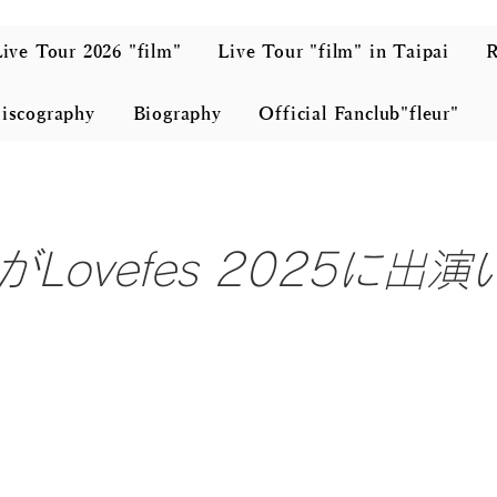
ive Tour 2026 "film"
Live Tour "film" in Taipai
iscography
Biography
Official Fanclub"fleur"
Lovefes 2025に出