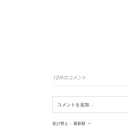
10件のコメント
コメントを追加…
並び替え：
最新順
Date fm夏の風物詩「ザ・プ