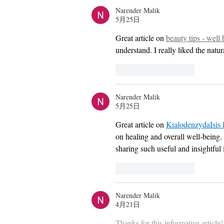
Narender Malik
レミアム・モルツ presents
5月25日
Date fm AER 七夕ビアガーデ
Great article on 
beauty tips - well 
ン 2026」に野田愛実の出演
understand. I really liked the nat
が決定いたしました！📍仙台
いいね！
返信
Narender Malik
5月25日
Great article on 
KialodenzydaIsis 
on healing and overall well-being.
sharing such useful and insightful 
いいね！
返信
Narender Malik
4月21日
Thanks for this informative articl