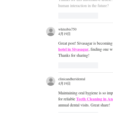
human interaction in the future?
いいね！
返信
whiteibis750
4月19日
Great post! Sivasagar is becoming a
hotel in Sivasagar
, finding one w
Thanks for sharing!
いいね！
返信
clinicandheridental
4月19日
Maintaining oral hygiene is so impo
Teeth Cleaning in A
for reliable 
annual dental visits. Great share!