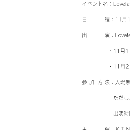
イベント名：Lovefes
日 　　　程：11月
出 　　　演：Lovefe
　　　　　・11月1日
　　　　　・11月2日(
参 加  方 法：入場
　　　　　　ただし
　　　　　　出演時
主 　　　催：ＫＴ