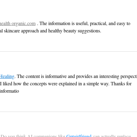
渋谷エンタメ祭2026に野田
™T
愛実の出演が決定！
出演
health 
organic.com
 . The information is useful, practical, and easy to 
ural skincare approach and healthy beauty suggestions.
Healing
. The content is informative and provides an interesting perspect
 I liked how the concepts were explained in a simple way. Thanks for 
informatio
e! Do you think AI companions like 
Gptgirlfriend
 can actually replace 