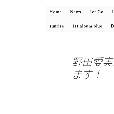
Home
News
Let Go
L
sunrise
1st album blue
D
野田愛実が
ます！