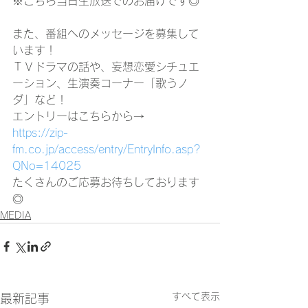
※こちら当日生放送でのお届けです◎
また、番組へのメッセージを募集して
います！
ＴＶドラマの話や、妄想恋愛シチュエ
ーション、生演奏コーナー「歌うノ
ダ」など！
エントリーはこちらから→
https://zip-
fm.co.jp/access/entry/EntryInfo.asp?
QNo=14025
たくさんのご応募お待ちしております
◎
MEDIA
すべて表示
最新記事