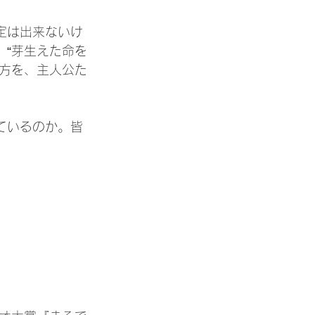
定は出来ないけ
、“芽生えた命を
行方を、主人公た
ているのか。皆