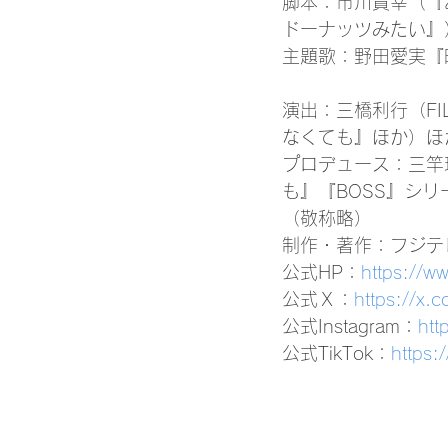
脚本：市川貴幸（『
ドーナッツみたい』
主題歌：野田愛実『明日
演出：三橋利行（FI
なくても』ほか）ほ
プロデュース：三竿
も』『BOSS』シリ
（敬称略）
制作・著作：フジテ
公式HP：
https://ww
公式Ｘ：
https://x.
公式Instagram：
htt
公式TikTok：
https: