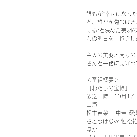
誰もが“幸せになり
ど、誰かを傷つける
守る”と決めた美羽
ちの明日を、抱きし
主人公美羽と周りの
さんと一緒に見守っ
＜番組概要＞
『わたしの宝物』
放送日時：10月1
出演：
松本若菜 田中圭 深
さとうほなみ 恒松祐
ほか