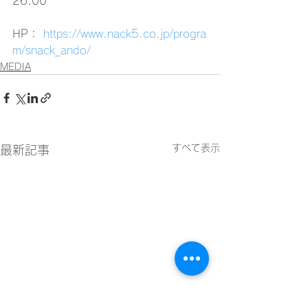
26:00
HP：
 https://www.nack5.co.jp/progra
m/snack_ando/
MEDIA
すべて表示
最新記事