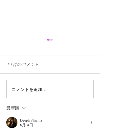
11件のコメント
コメントを追加…
Rikommend vol.6への野
Date fm夏の
田愛実の出演が決定！📍
プレミアム・モ
最新順
東京
presents Date 
Deepti Sharma
6月04日
夕ビアガーデン 
に野田愛実の出