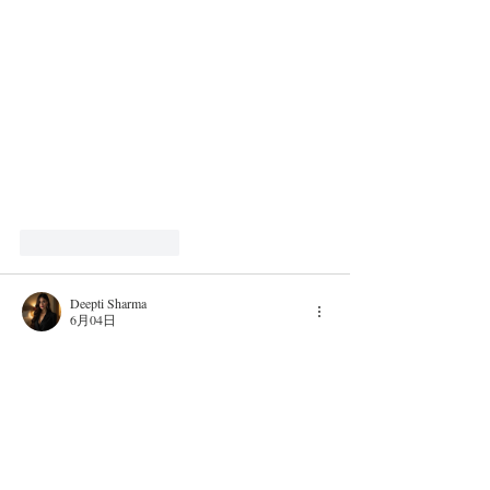
いたしました！
いいね！
返信
Deepti Sharma
6月04日