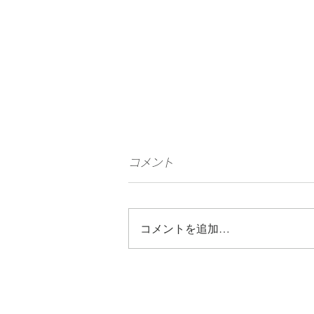
Fantastic Date
コメント
fm “MEGA★ROCKS 2026”
野田愛実の出演が決定！📍宮
Fantastic Date fm
コメントを追加…
“MEGA★ROCKS 2026”に野田愛
城
実の出演が決定！📍宮城 日時：
10月3日(土) 時間：OPEN
11:00 / START 12:00 仙台市
内ライブハウス9会場 ※出演会