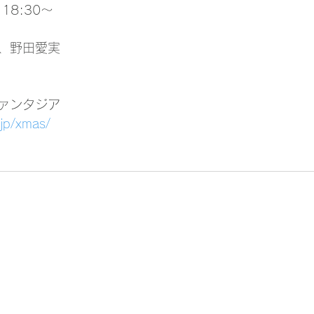
18:30～
、野田愛実
ァンタジア
.jp/xmas/
 