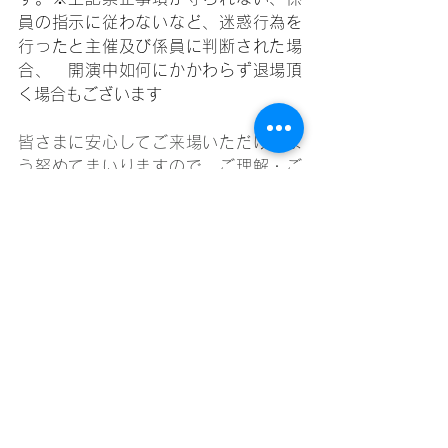
員の指示に従わないなど、迷惑行為を
行ったと主催及び係員に判断された場
合、　開演中如何にかかわらず退場頂
く場合もございます
皆さまに安心してご来場いただけるよ
う努めてまいりますので、ご理解・ご
協力を賜りますよう、何卒宜しくお願
い申し上げます。
2024年5月2日（木）
野田愛実スタッフ一同
すべて表示
最新記事