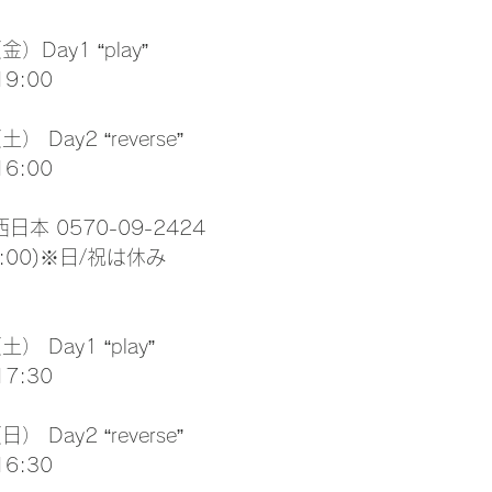
）Day1 “play”
9:00
 Day2 “reverse”
6:00
日本 0570-09-2424
5:00)※日/祝は休み
 Day1 “play”
7:30
 Day2 “reverse”
6:30