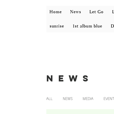
Home
News
Let Go
L
sunrise
1st album blue
D
News
ALL
NEWS
MEDIA
EVEN