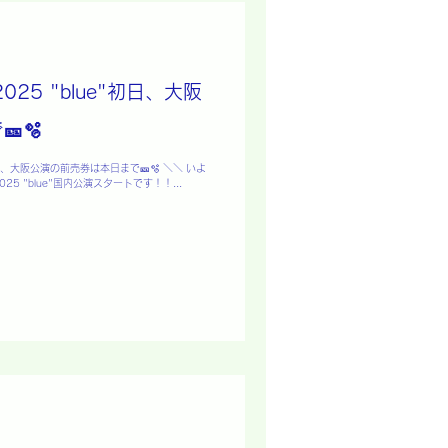
r 2025 "blue"初日、大阪
🫧
lue"初日、大阪公演の前売券は本日まで🎫🫧 ＼＼ いよ
 2025 "blue"国内公演スタートです！！...