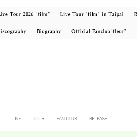
ive Tour 2026 "film"
Live Tour "film" in Taipai
iscography
Biography
Official Fanclub"fleur"
T
LIVE
TOUR
FAN CLUB
RELEASE